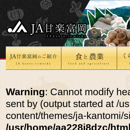
Warning
: Cannot modify he
sent by (output started at /
content/themes/ja-kantomi/si
/usr/home/aa228i8dzc/html