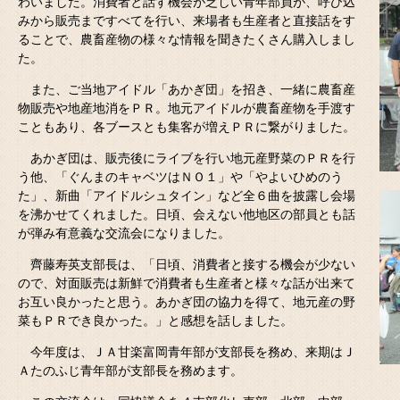
わいました。消費者と話す機会が乏しい青年部員が、呼び込
みから販売まですべてを行い、来場者も生産者と直接話をす
ることで、農畜産物の様々な情報を聞きたくさん購入しまし
た。
また、ご当地アイドル「あかぎ団」を招き、一緒に農畜産
物販売や地産地消をＰＲ。地元アイドルが農畜産物を手渡す
こともあり、各ブースとも集客が増えＰＲに繋がりました。
あかぎ団は、販売後にライブを行い地元産野菜のＰＲを行
う他、「ぐんまのキャベツはＮＯ１」や「やよいひめのう
た」、新曲「アイドルシュタイン」など全６曲を披露し会場
を沸かせてくれました。日頃、会えない他地区の部員とも話
が弾み有意義な交流会になりました。
齊藤寿英支部長は、「日頃、消費者と接する機会が少ない
ので、対面販売は新鮮で消費者も生産者と様々な話が出来て
お互い良かったと思う。あかぎ団の協力を得て、地元産の野
菜もＰＲでき良かった。」と感想を話しました。
今年度は、ＪＡ甘楽富岡青年部が支部長を務め、来期はＪ
Ａたのふじ青年部が支部長を務めます。