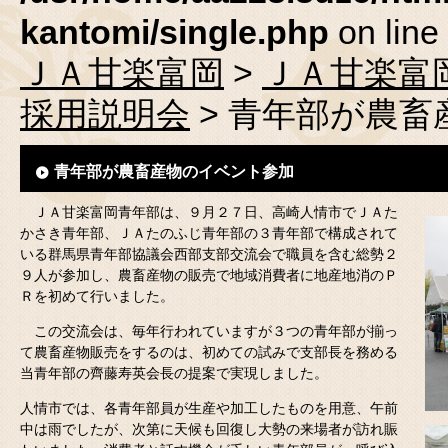
kantomi/single.php
on line
ＪＡ甘楽富岡
>
ＪＡ甘楽富
採用説明会
> 青年部が農
青年部が農畜産物のイベント参加
ＪＡ甘楽富岡青年部は、９月２７日、高崎人情市でＪＡた
かさき青年部、ＪＡたのふじ青年部の３青年部で構成されて
いる群馬県青年部協議会西部支部交流会で職員を含む総勢２
９人が参加し、農畜産物の販売で地域消費者に地産地消のＰ
Ｒを初めて行いました。
この交流会は、毎年行われていますが３つの青年部が揃っ
て農畜産物販売をするのは、初めての試みで支部長を務める
当青年部の齊藤寿英会長の提案で実現しました。
人情市では、各青年部員が生産や加工したものを用意、午前
中は雨でしたが、次第に天候も回復し大勢の来場者が訪れ賑