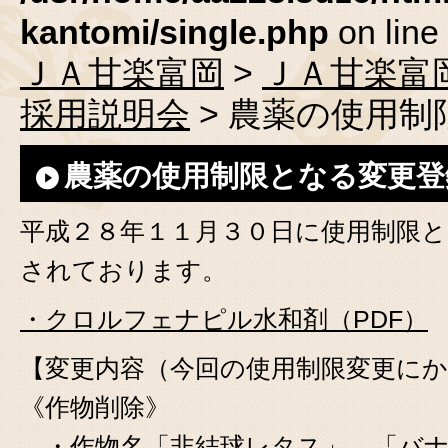
kantomi/single.php
on line
ＪＡ甘楽富岡
>
ＪＡ甘楽富
採用説明会
> 農薬の使用
農薬の使用制限となる変更登
平成２８年１１月３０日に使用制限
されております。
・クロルフェナピル水和剤（PDF）
【変更内容（今回の使用制限変更に
《作物削除》
・作物名「非結球レタス」、「バナ