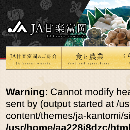
Warning
: Cannot modify he
sent by (output started at /
content/themes/ja-kantomi/si
/usr/home/aa228i8dzc/html