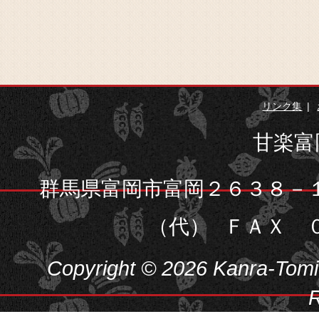
リンク集
甘楽富
群馬県富岡市富岡２６３８－
（代）
ＦＡＸ 
Copyright © 2026 Kanra-Tomiok