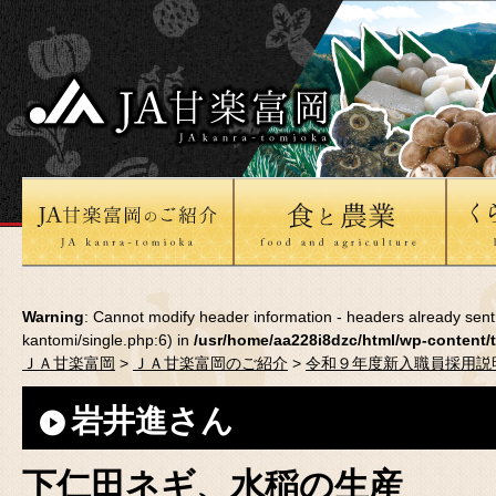
Warning
: Cannot modify header information - headers already sent
kantomi/single.php:6) in
/usr/home/aa228i8dzc/html/wp-content/
ＪＡ甘楽富岡
>
ＪＡ甘楽富岡のご紹介
>
令和９年度新入職員採用説
岩井進さん
下仁田ネギ、水稲の生産