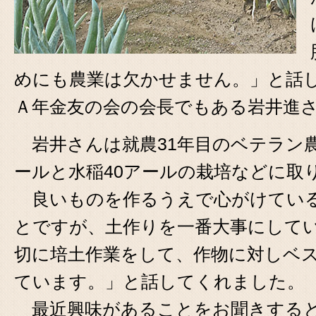
めにも農業は欠かせません。」と話
Ａ年金友の会の会長でもある岩井進
岩井さんは就農
31
年目のベテラン
ールと水稲
40
アールの栽培などに取
良いものを作るうえで心がけている
とですが、土作りを一番大事にして
切に培土作業をして、作物に対しベ
ています。」と話してくれました。
最近興味があることをお聞きすると